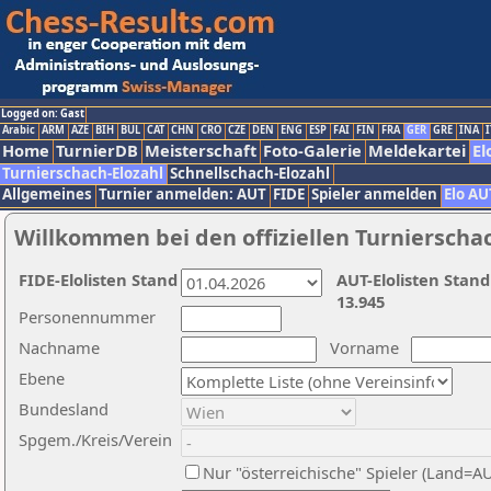
Logged on: Gast
Arabic
ARM
AZE
BIH
BUL
CAT
CHN
CRO
CZE
DEN
ENG
ESP
FAI
FIN
FRA
GER
GRE
INA
I
Home
TurnierDB
Meisterschaft
Foto-Galerie
Meldekartei
El
Turnierschach-Elozahl
Schnellschach-Elozahl
Allgemeines
Turnier anmelden: AUT
FIDE
Spieler anmelden
Elo AU
Willkommen bei den offiziellen Turnierscha
FIDE-Elolisten Stand
AUT-Elolisten Stand
13.945
Personennummer
Nachname
Vorname
Ebene
Bundesland
Spgem./Kreis/Verein
Nur "österreichische" Spieler (Land=A