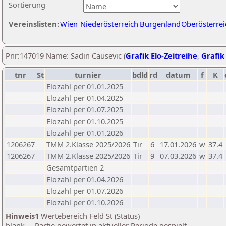
Sortierung
Vereinslisten:
Wien
Niederösterreich
Burgenland
Oberösterrei
Pnr:147019 Name: Sadin Causevic (
Grafik Elo-Zeitreihe
,
Grafik 
tnr
St
turnier
bdld
rd
datum
f
K
Elozahl per 01.01.2025
Elozahl per 01.04.2025
Elozahl per 01.07.2025
Elozahl per 01.10.2025
Elozahl per 01.01.2026
1206267
TMM 2.Klasse 2025/2026
Tir
6
17.01.2026
w
37.4
1206267
TMM 2.Klasse 2025/2026
Tir
9
07.03.2026
w
37.4
Gesamtpartien 2
Elozahl per 01.04.2026
Elozahl per 01.07.2026
Elozahl per 01.10.2026
Hinweis1
Wertebereich Feld St (Status)
blank ... Partie gewertet in aktueller Periode gespielt