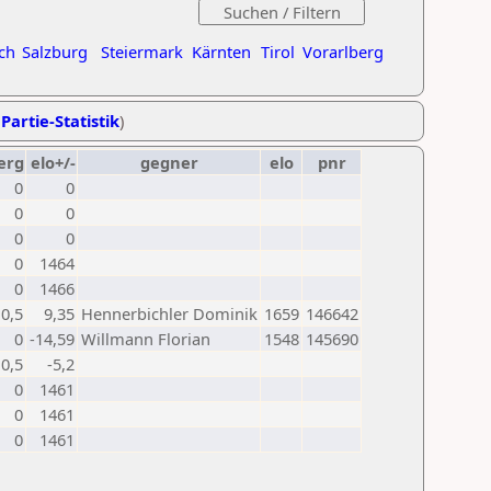
ch
Salzburg
Steiermark
Kärnten
Tirol
Vorarlberg
Partie-Statistik
)
erg
elo+/-
gegner
elo
pnr
0
0
0
0
0
0
0
1464
0
1466
0,5
9,35
Hennerbichler Dominik
1659
146642
0
-14,59
Willmann Florian
1548
145690
0,5
-5,2
0
1461
0
1461
0
1461