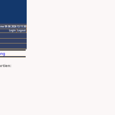
ime 09.08.2026 13:11:50
Login
Logout
artien: