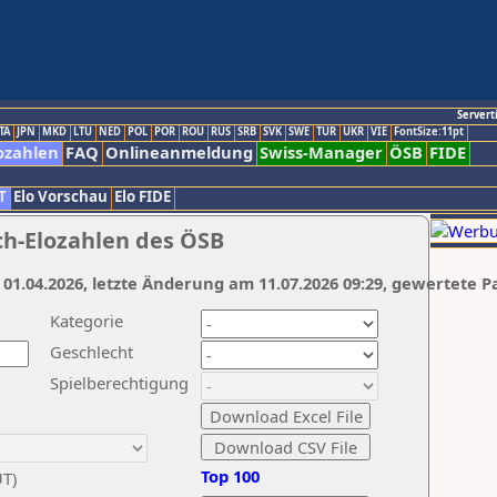
Servert
TA
JPN
MKD
LTU
NED
POL
POR
ROU
RUS
SRB
SVK
SWE
TUR
UKR
VIE
FontSize:11pt
ozahlen
FAQ
Onlineanmeldung
Swiss-Manager
ÖSB
FIDE
T
Elo Vorschau
Elo FIDE
ch-Elozahlen des ÖSB
 01.04.2026, letzte Änderung am 11.07.2026 09:29, gewertete P
Kategorie
Geschlecht
Spielberechtigung
Top 100
UT)