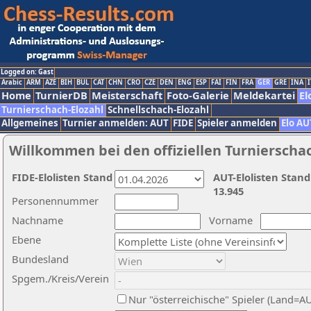
Logged on: Gast
Arabic
ARM
AZE
BIH
BUL
CAT
CHN
CRO
CZE
DEN
ENG
ESP
FAI
FIN
FRA
GER
GRE
INA
I
Home
TurnierDB
Meisterschaft
Foto-Galerie
Meldekartei
El
Turnierschach-Elozahl
Schnellschach-Elozahl
Allgemeines
Turnier anmelden: AUT
FIDE
Spieler anmelden
Elo AU
Willkommen bei den offiziellen Turnierscha
FIDE-Elolisten Stand
AUT-Elolisten Stand
13.945
Personennummer
Nachname
Vorname
Ebene
Bundesland
Spgem./Kreis/Verein
Nur "österreichische" Spieler (Land=A