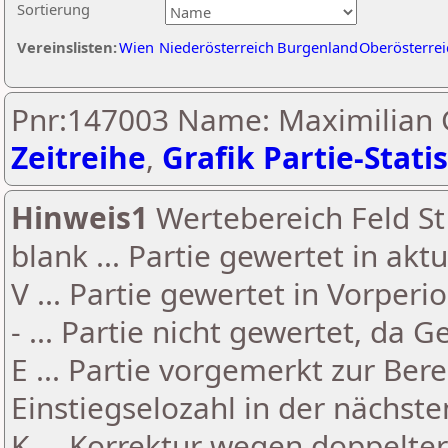
Sortierung
Vereinslisten:
Wien
Niederösterreich
Burgenland
Oberösterrei
Pnr:147003 Name: Maximilian 
Zeitreihe
,
Grafik Partie-Statis
Hinweis1
Wertebereich Feld St 
blank ... Partie gewertet in akt
V ... Partie gewertet in Vorperi
- ... Partie nicht gewertet, da 
E ... Partie vorgemerkt zur Be
Einstiegselozahl in der nächst
K ... Korrektur wegen doppelt