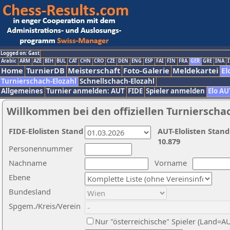
Logged on: Gast
Arabic
ARM
AZE
BIH
BUL
CAT
CHN
CRO
CZE
DEN
ENG
ESP
FAI
FIN
FRA
GER
GRE
INA
I
Home
TurnierDB
Meisterschaft
Foto-Galerie
Meldekartei
El
Turnierschach-Elozahl
Schnellschach-Elozahl
Allgemeines
Turnier anmelden: AUT
FIDE
Spieler anmelden
Elo AU
Willkommen bei den offiziellen Turnierscha
FIDE-Elolisten Stand
AUT-Elolisten Stand
10.879
Personennummer
Nachname
Vorname
Ebene
Bundesland
Spgem./Kreis/Verein
Nur "österreichische" Spieler (Land=A