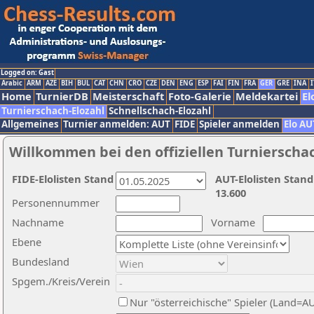
Logged on: Gast
Arabic
ARM
AZE
BIH
BUL
CAT
CHN
CRO
CZE
DEN
ENG
ESP
FAI
FIN
FRA
GER
GRE
INA
I
Home
TurnierDB
Meisterschaft
Foto-Galerie
Meldekartei
El
Turnierschach-Elozahl
Schnellschach-Elozahl
Allgemeines
Turnier anmelden: AUT
FIDE
Spieler anmelden
Elo AU
Willkommen bei den offiziellen Turnierscha
FIDE-Elolisten Stand
AUT-Elolisten Stand
13.600
Personennummer
Nachname
Vorname
Ebene
Bundesland
Spgem./Kreis/Verein
Nur "österreichische" Spieler (Land=A