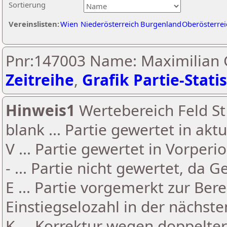
Sortierung
Vereinslisten:
Wien
Niederösterreich
Burgenland
Oberösterrei
Pnr:147003 Name: Maximilian 
Zeitreihe
,
Grafik Partie-Statis
Hinweis1
Wertebereich Feld St 
blank ... Partie gewertet in akt
V ... Partie gewertet in Vorperi
- ... Partie nicht gewertet, da 
E ... Partie vorgemerkt zur Be
Einstiegselozahl in der nächst
K ... Korrektur wegen doppelt