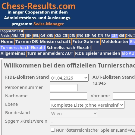
Logged on: Gast
Arabic
ARM
AZE
BIH
BUL
CAT
CHN
CRO
CZE
DEN
ENG
ESP
FAI
FIN
FRA
GER
GRE
INA
I
Home
TurnierDB
Meisterschaft
Foto-Galerie
Meldekartei
El
Turnierschach-Elozahl
Schnellschach-Elozahl
Allgemeines
Turnier anmelden: AUT
FIDE
Spieler anmelden
Elo AU
Willkommen bei den offiziellen Turnierscha
FIDE-Elolisten Stand
AUT-Elolisten Stand
13.945
Personennummer
Nachname
Vorname
Ebene
Bundesland
Spgem./Kreis/Verein
Nur "österreichische" Spieler (Land=A