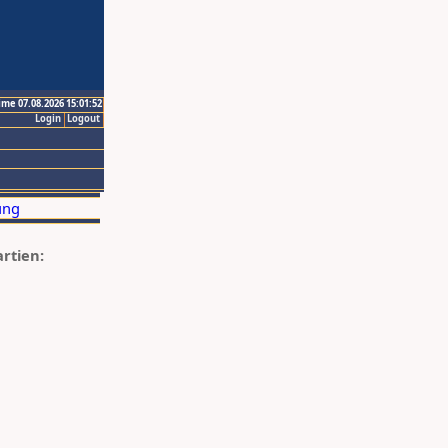
ime 07.08.2026 15:01:52
Login
Logout
artien: