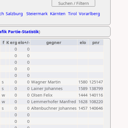
ch
Salzburg
Steiermark
Kärnten
Tirol
Vorarlberg
fik Partie-Statistik
)
f
K
erg
elo+/-
gegner
elo
pnr
0
0
0
0
0
0
0
0
0
0
s
0
0
Wagner Martin
1580
125147
s
0
0
Lainer Johannes
1589
138799
w
0
0
Olsen Felix
1444
140116
w
0
0
Lemmerhofer Manfred
1628
108220
s
0
0
Altenbuchner Johannes
1457
140646
0
0
0
0
0
0