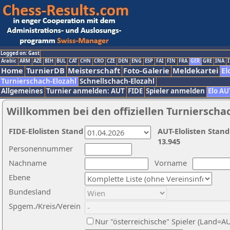
Logged on: Gast
Arabic
ARM
AZE
BIH
BUL
CAT
CHN
CRO
CZE
DEN
ENG
ESP
FAI
FIN
FRA
GER
GRE
INA
I
Home
TurnierDB
Meisterschaft
Foto-Galerie
Meldekartei
El
Turnierschach-Elozahl
Schnellschach-Elozahl
Allgemeines
Turnier anmelden: AUT
FIDE
Spieler anmelden
Elo AU
Willkommen bei den offiziellen Turnierscha
FIDE-Elolisten Stand
AUT-Elolisten Stand
13.945
Personennummer
Nachname
Vorname
Ebene
Bundesland
Spgem./Kreis/Verein
Nur "österreichische" Spieler (Land=A