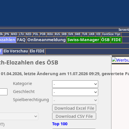
Servert
TA
JPN
MKD
LTU
NED
POL
POR
ROU
RUS
SRB
SVK
SWE
TUR
UKR
VIE
FontSize:11pt
ozahlen
FAQ
Onlineanmeldung
Swiss-Manager
ÖSB
FIDE
T
Elo Vorschau
Elo FIDE
ch-Elozahlen des ÖSB
 01.04.2026, letzte Änderung am 11.07.2026 09:29, gewertete P
Kategorie
Geschlecht
Spielberechtigung
Top 100
UT)