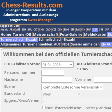
Logged on: Gast
Arabic
ARM
AZE
BIH
BUL
CAT
CHN
CRO
CZE
DEN
ENG
ESP
FAI
FIN
FRA
GER
GRE
INA
I
Home
TurnierDB
Meisterschaft
Foto-Galerie
Meldekartei
El
Turnierschach-Elozahl
Schnellschach-Elozahl
Allgemeines
Turnier anmelden: AUT
FIDE
Spieler anmelden
Elo AU
Willkommen bei den offiziellen Turnierscha
FIDE-Elolisten Stand
AUT-Elolisten Stand
13.945
Personennummer
Nachname
Vorname
Ebene
Bundesland
Spgem./Kreis/Verein
Nur "österreichische" Spieler (Land=A