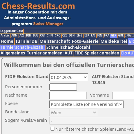
Logged on: Gast
Arabic
ARM
AZE
BIH
BUL
CAT
CHN
CRO
CZE
DEN
ENG
ESP
FAI
FIN
FRA
GER
GRE
INA
I
Home
TurnierDB
Meisterschaft
Foto-Galerie
Meldekartei
El
Turnierschach-Elozahl
Schnellschach-Elozahl
Allgemeines
Turnier anmelden: AUT
FIDE
Spieler anmelden
Elo AU
Willkommen bei den offiziellen Turnierscha
FIDE-Elolisten Stand
AUT-Elolisten Stand
13.945
Personennummer
Nachname
Vorname
Ebene
Bundesland
Spgem./Kreis/Verein
Nur "österreichische" Spieler (Land=A