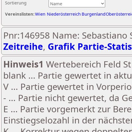
Sortierung
Vereinslisten:
Wien
Niederösterreich
Burgenland
Oberösterrei
Pnr:146958 Name: Sebastiano Sc
Zeitreihe
,
Grafik Partie-Statis
Hinweis1
Wertebereich Feld St 
blank ... Partie gewertet in akt
V ... Partie gewertet in Vorperi
- ... Partie nicht gewertet, da 
E ... Partie vorgemerkt zur Be
Einstiegselozahl in der nächst
K ... Korrektur wegen doppelt