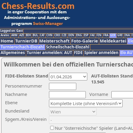
Logged on: Gast
Arabic
ARM
AZE
BIH
BUL
CAT
CHN
CRO
CZE
DEN
ENG
ESP
FAI
FIN
FRA
GER
GRE
INA
I
Home
TurnierDB
Meisterschaft
Foto-Galerie
Meldekartei
El
Turnierschach-Elozahl
Schnellschach-Elozahl
Allgemeines
Turnier anmelden: AUT
FIDE
Spieler anmelden
Elo AU
Willkommen bei den offiziellen Turnierscha
FIDE-Elolisten Stand
AUT-Elolisten Stand
13.945
Personennummer
Nachname
Vorname
Ebene
Bundesland
Spgem./Kreis/Verein
Nur "österreichische" Spieler (Land=A