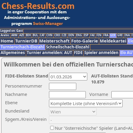
Logged on: Gast
Arabic
ARM
AZE
BIH
BUL
CAT
CHN
CRO
CZE
DEN
ENG
ESP
FAI
FIN
FRA
GER
GRE
INA
I
Home
TurnierDB
Meisterschaft
Foto-Galerie
Meldekartei
El
Turnierschach-Elozahl
Schnellschach-Elozahl
Allgemeines
Turnier anmelden: AUT
FIDE
Spieler anmelden
Elo AU
Willkommen bei den offiziellen Turnierscha
FIDE-Elolisten Stand
AUT-Elolisten Stand
10.879
Personennummer
Nachname
Vorname
Ebene
Bundesland
Spgem./Kreis/Verein
Nur "österreichische" Spieler (Land=A