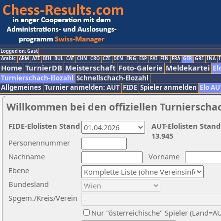
Logged on: Gast
Arabic
ARM
AZE
BIH
BUL
CAT
CHN
CRO
CZE
DEN
ENG
ESP
FAI
FIN
FRA
GER
GRE
INA
I
Home
TurnierDB
Meisterschaft
Foto-Galerie
Meldekartei
El
Turnierschach-Elozahl
Schnellschach-Elozahl
Allgemeines
Turnier anmelden: AUT
FIDE
Spieler anmelden
Elo AU
Willkommen bei den offiziellen Turnierscha
FIDE-Elolisten Stand
AUT-Elolisten Stand
13.945
Personennummer
Nachname
Vorname
Ebene
Bundesland
Spgem./Kreis/Verein
Nur "österreichische" Spieler (Land=A