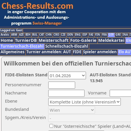
Logged on: Gast
Arabic
ARM
AZE
BIH
BUL
CAT
CHN
CRO
CZE
DEN
ENG
ESP
FAI
FIN
FRA
GER
GRE
INA
I
Home
TurnierDB
Meisterschaft
Foto-Galerie
Meldekartei
El
Turnierschach-Elozahl
Schnellschach-Elozahl
Allgemeines
Turnier anmelden: AUT
FIDE
Spieler anmelden
Elo AU
Willkommen bei den offiziellen Turnierscha
FIDE-Elolisten Stand
AUT-Elolisten Stand
13.945
Personennummer
Nachname
Vorname
Ebene
Bundesland
Spgem./Kreis/Verein
Nur "österreichische" Spieler (Land=A