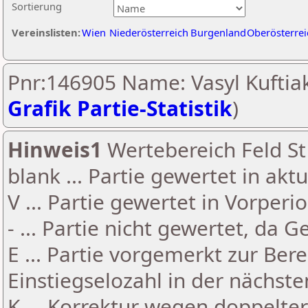
Sortierung
Vereinslisten:
Wien
Niederösterreich
Burgenland
Oberösterrei
Pnr:146905 Name: Vasyl Kuftiak
Grafik Partie-Statistik
)
Hinweis1
Wertebereich Feld St 
blank ... Partie gewertet in akt
V ... Partie gewertet in Vorperi
- ... Partie nicht gewertet, da 
E ... Partie vorgemerkt zur Be
Einstiegselozahl in der nächst
K ... Korrektur wegen doppelt