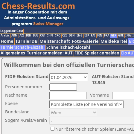
Logged on: Gast
Arabic
ARM
AZE
BIH
BUL
CAT
CHN
CRO
CZE
DEN
ENG
ESP
FAI
FIN
FRA
GER
GRE
INA
I
Home
TurnierDB
Meisterschaft
Foto-Galerie
Meldekartei
El
Turnierschach-Elozahl
Schnellschach-Elozahl
Allgemeines
Turnier anmelden: AUT
FIDE
Spieler anmelden
Elo AU
Willkommen bei den offiziellen Turnierscha
FIDE-Elolisten Stand
AUT-Elolisten Stand
13.945
Personennummer
Nachname
Vorname
Ebene
Bundesland
Spgem./Kreis/Verein
Nur "österreichische" Spieler (Land=A