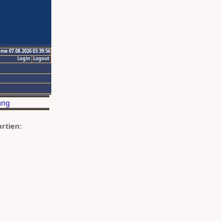
ime 07.08.2026 03:39:56
Login
Logout
artien: