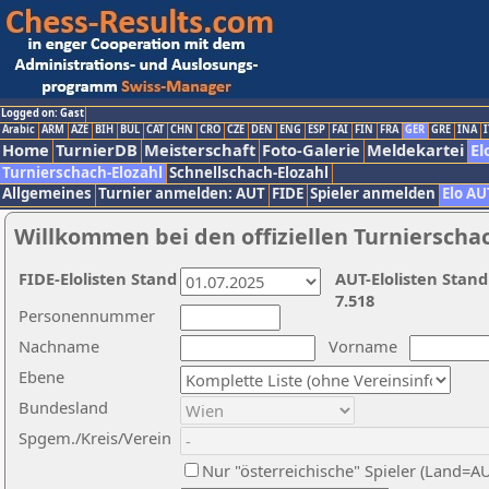
Logged on: Gast
Arabic
ARM
AZE
BIH
BUL
CAT
CHN
CRO
CZE
DEN
ENG
ESP
FAI
FIN
FRA
GER
GRE
INA
I
Home
TurnierDB
Meisterschaft
Foto-Galerie
Meldekartei
El
Turnierschach-Elozahl
Schnellschach-Elozahl
Allgemeines
Turnier anmelden: AUT
FIDE
Spieler anmelden
Elo AU
Willkommen bei den offiziellen Turnierscha
FIDE-Elolisten Stand
AUT-Elolisten Stand
7.518
Personennummer
Nachname
Vorname
Ebene
Bundesland
Spgem./Kreis/Verein
Nur "österreichische" Spieler (Land=A