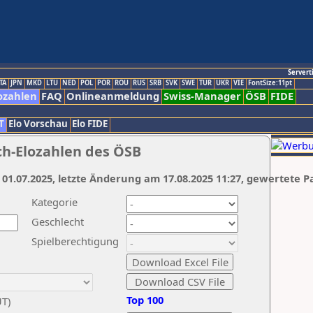
Servert
TA
JPN
MKD
LTU
NED
POL
POR
ROU
RUS
SRB
SVK
SWE
TUR
UKR
VIE
FontSize:11pt
ozahlen
FAQ
Onlineanmeldung
Swiss-Manager
ÖSB
FIDE
T
Elo Vorschau
Elo FIDE
ch-Elozahlen des ÖSB
 01.07.2025, letzte Änderung am 17.08.2025 11:27, gewertete P
Kategorie
Geschlecht
Spielberechtigung
Top 100
UT)