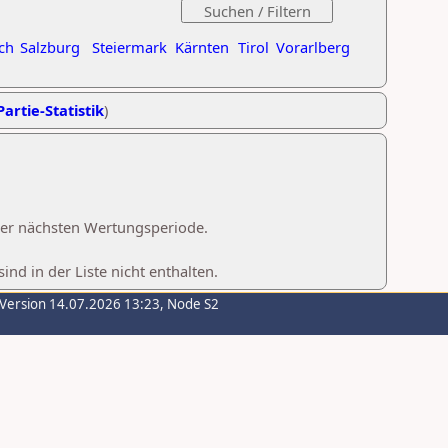
ch
Salzburg
Steiermark
Kärnten
Tirol
Vorarlberg
Partie-Statistik
)
 der nächsten Wertungsperiode.
d in der Liste nicht enthalten.
-Version 14.07.2026 13:23, Node S2