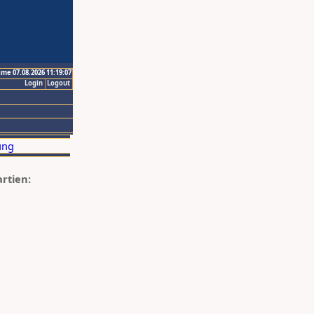
ime 07.08.2026 11:19:07
Login
Logout
artien: