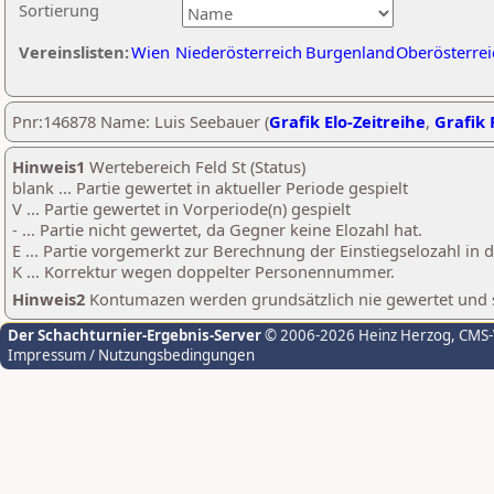
Sortierung
Vereinslisten:
Wien
Niederösterreich
Burgenland
Oberösterrei
Pnr:146878 Name: Luis Seebauer (
Grafik Elo-Zeitreihe
,
Grafik 
Hinweis1
Wertebereich Feld St (Status)
blank ... Partie gewertet in aktueller Periode gespielt
V ... Partie gewertet in Vorperiode(n) gespielt
- ... Partie nicht gewertet, da Gegner keine Elozahl hat.
E ... Partie vorgemerkt zur Berechnung der Einstiegselozahl in
K ... Korrektur wegen doppelter Personennummer.
Hinweis2
Kontumazen werden grundsätzlich nie gewertet und sin
Der Schachturnier-Ergebnis-Server
© 2006-2026 Heinz Herzog
, CMS
Impressum / Nutzungsbedingungen