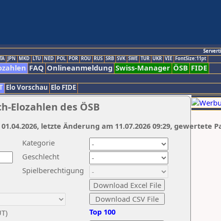
Servert
TA
JPN
MKD
LTU
NED
POL
POR
ROU
RUS
SRB
SVK
SWE
TUR
UKR
VIE
FontSize:11pt
ozahlen
FAQ
Onlineanmeldung
Swiss-Manager
ÖSB
FIDE
T
Elo Vorschau
Elo FIDE
ch-Elozahlen des ÖSB
 01.04.2026, letzte Änderung am 11.07.2026 09:29, gewertete P
Kategorie
Geschlecht
Spielberechtigung
Top 100
UT)