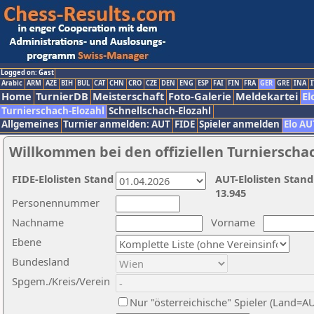
Logged on: Gast
Arabic
ARM
AZE
BIH
BUL
CAT
CHN
CRO
CZE
DEN
ENG
ESP
FAI
FIN
FRA
GER
GRE
INA
I
Home
TurnierDB
Meisterschaft
Foto-Galerie
Meldekartei
El
Turnierschach-Elozahl
Schnellschach-Elozahl
Allgemeines
Turnier anmelden: AUT
FIDE
Spieler anmelden
Elo AU
Willkommen bei den offiziellen Turnierscha
FIDE-Elolisten Stand
AUT-Elolisten Stand
13.945
Personennummer
Nachname
Vorname
Ebene
Bundesland
Spgem./Kreis/Verein
Nur "österreichische" Spieler (Land=A