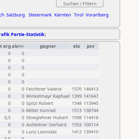
ch
Salzburg
Steiermark
Kärnten
Tirol
Vorarlberg
afik Partie-Statistik
)
K
erg
elo+/-
gegner
elo
pnr
0
0
0
0
0
0
0
0
0
0
0
0
Feichtner Valerie
1570
146413
0
0
Winkelmayr Raphael
1399
141647
0
0
Spitzl Robert
1548
113945
0
0
Mitter Konrad
1513
138744
0,5
0
Stoeglehner Hubert
1598
114418
0
0
Aistleitner Gerhard
1553
100114
0
0
Lunz Leonidas
1412
139410
0,5
0