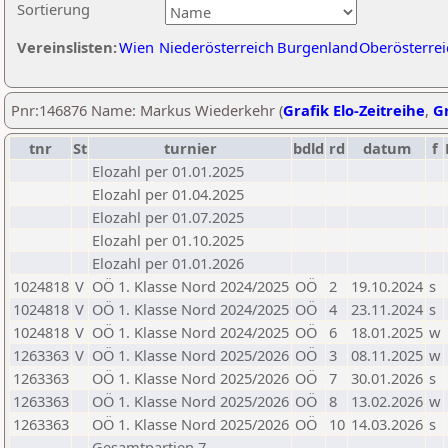
Sortierung
Vereinslisten:
Wien
Niederösterreich
Burgenland
Oberösterrei
Pnr:146876 Name: Markus Wiederkehr (
Grafik Elo-Zeitreihe
,
Gr
tnr
St
turnier
bdld
rd
datum
f
Elozahl per 01.01.2025
Elozahl per 01.04.2025
Elozahl per 01.07.2025
Elozahl per 01.10.2025
Elozahl per 01.01.2026
1024818
V
OÖ 1. Klasse Nord 2024/2025
OÖ
2
19.10.2024
s
1024818
V
OÖ 1. Klasse Nord 2024/2025
OÖ
4
23.11.2024
s
1024818
V
OÖ 1. Klasse Nord 2024/2025
OÖ
6
18.01.2025
w
1263363
V
OÖ 1. Klasse Nord 2025/2026
OÖ
3
08.11.2025
w
1263363
OÖ 1. Klasse Nord 2025/2026
OÖ
7
30.01.2026
s
1263363
OÖ 1. Klasse Nord 2025/2026
OÖ
8
13.02.2026
w
1263363
OÖ 1. Klasse Nord 2025/2026
OÖ
10
14.03.2026
s
Gesamtpartien 7