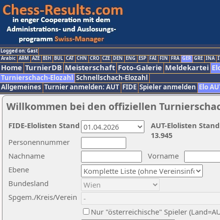
Logged on: Gast
Arabic
ARM
AZE
BIH
BUL
CAT
CHN
CRO
CZE
DEN
ENG
ESP
FAI
FIN
FRA
GER
GRE
INA
I
Home
TurnierDB
Meisterschaft
Foto-Galerie
Meldekartei
El
Turnierschach-Elozahl
Schnellschach-Elozahl
Allgemeines
Turnier anmelden: AUT
FIDE
Spieler anmelden
Elo AU
Willkommen bei den offiziellen Turnierscha
FIDE-Elolisten Stand
AUT-Elolisten Stand
13.945
Personennummer
Nachname
Vorname
Ebene
Bundesland
Spgem./Kreis/Verein
Nur "österreichische" Spieler (Land=A