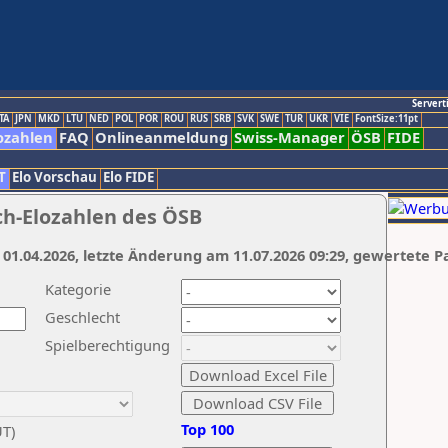
Servert
TA
JPN
MKD
LTU
NED
POL
POR
ROU
RUS
SRB
SVK
SWE
TUR
UKR
VIE
FontSize:11pt
ozahlen
FAQ
Onlineanmeldung
Swiss-Manager
ÖSB
FIDE
T
Elo Vorschau
Elo FIDE
ch-Elozahlen des ÖSB
 01.04.2026, letzte Änderung am 11.07.2026 09:29, gewertete P
Kategorie
Geschlecht
Spielberechtigung
Top 100
UT)