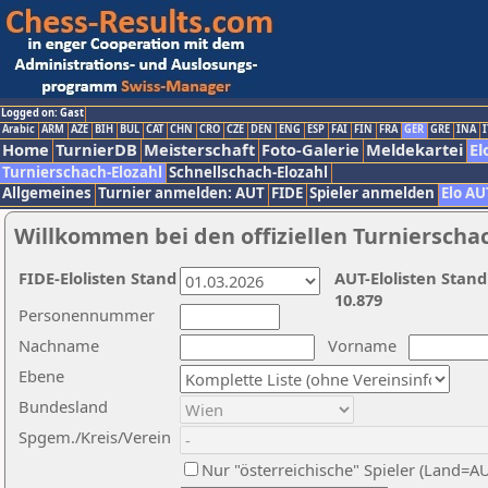
Logged on: Gast
Arabic
ARM
AZE
BIH
BUL
CAT
CHN
CRO
CZE
DEN
ENG
ESP
FAI
FIN
FRA
GER
GRE
INA
I
Home
TurnierDB
Meisterschaft
Foto-Galerie
Meldekartei
El
Turnierschach-Elozahl
Schnellschach-Elozahl
Allgemeines
Turnier anmelden: AUT
FIDE
Spieler anmelden
Elo AU
Willkommen bei den offiziellen Turnierscha
FIDE-Elolisten Stand
AUT-Elolisten Stand
10.879
Personennummer
Nachname
Vorname
Ebene
Bundesland
Spgem./Kreis/Verein
Nur "österreichische" Spieler (Land=A