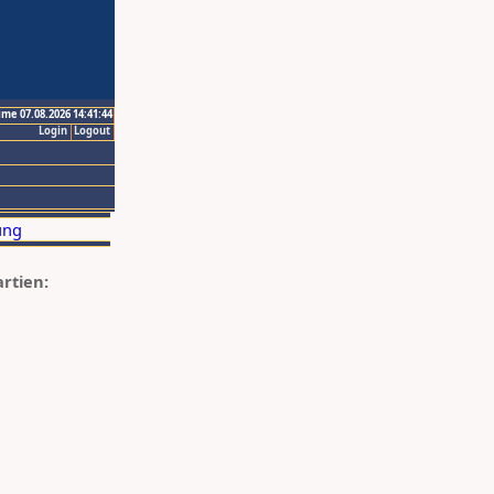
ime 07.08.2026 14:41:44
Login
Logout
artien: