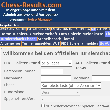
Logged on: Gast
Arabic
ARM
AZE
BIH
BUL
CAT
CHN
CRO
CZE
DEN
ENG
ESP
FAI
FIN
FRA
GER
GRE
INA
I
Home
TurnierDB
Meisterschaft
Foto-Galerie
Meldekartei
El
Turnierschach-Elozahl
Schnellschach-Elozahl
Allgemeines
Turnier anmelden: AUT
FIDE
Spieler anmelden
Elo AU
Willkommen bei den offiziellen Turnierscha
FIDE-Elolisten Stand
AUT-Elolisten Stand
13.945
Personennummer
Nachname
Vorname
Ebene
Bundesland
Spgem./Kreis/Verein
Nur "österreichische" Spieler (Land=A