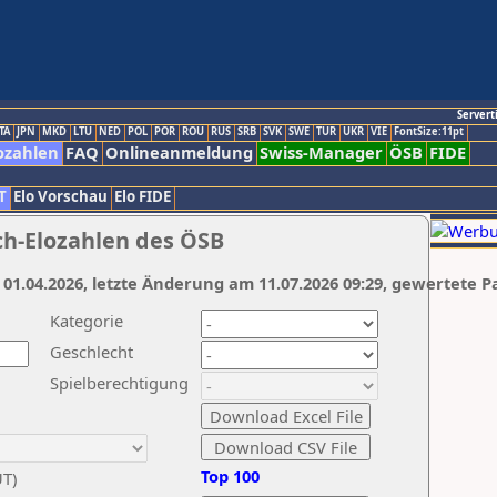
Servert
TA
JPN
MKD
LTU
NED
POL
POR
ROU
RUS
SRB
SVK
SWE
TUR
UKR
VIE
FontSize:11pt
ozahlen
FAQ
Onlineanmeldung
Swiss-Manager
ÖSB
FIDE
T
Elo Vorschau
Elo FIDE
ch-Elozahlen des ÖSB
 01.04.2026, letzte Änderung am 11.07.2026 09:29, gewertete P
Kategorie
Geschlecht
Spielberechtigung
Top 100
UT)