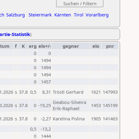
ch
Salzburg
Steiermark
Kärnten
Tirol
Vorarlberg
artie-Statistik
)
atum
f
K
erg
elo+/-
gegner
elo
pnr
0
0
0
1494
0
1494
0
1494
0
1457
1.2026
s
37.8
0,5
8,31
Tröstl Gerhard
1621
147993
Geabou-Silveira
3.2026
s
37.8
0
-19,25
1453
145199
Erik-Raphael
1.2026
s
37.8
0
-2,27
Karelina Polina
1905
141463
0,5
-13,2
0
1444