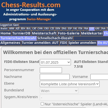
Logged on: Gast
Arabic
ARM
AZE
BIH
BUL
CAT
CHN
CRO
CZE
DEN
ENG
ESP
FAI
FIN
FRA
GER
GRE
INA
I
Home
TurnierDB
Meisterschaft
Foto-Galerie
Meldekartei
El
Turnierschach-Elozahl
Schnellschach-Elozahl
Allgemeines
Turnier anmelden: AUT
FIDE
Spieler anmelden
Elo AU
Willkommen bei den offiziellen Turnierscha
FIDE-Elolisten Stand
AUT-Elolisten Stand
7.518
Personennummer
Nachname
Vorname
Ebene
Bundesland
Spgem./Kreis/Verein
Nur "österreichische" Spieler (Land=A