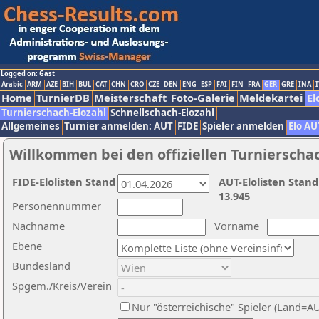
Logged on: Gast
Arabic
ARM
AZE
BIH
BUL
CAT
CHN
CRO
CZE
DEN
ENG
ESP
FAI
FIN
FRA
GER
GRE
INA
I
Home
TurnierDB
Meisterschaft
Foto-Galerie
Meldekartei
El
Turnierschach-Elozahl
Schnellschach-Elozahl
Allgemeines
Turnier anmelden: AUT
FIDE
Spieler anmelden
Elo AU
Willkommen bei den offiziellen Turnierscha
FIDE-Elolisten Stand
AUT-Elolisten Stand
13.945
Personennummer
Nachname
Vorname
Ebene
Bundesland
Spgem./Kreis/Verein
Nur "österreichische" Spieler (Land=A