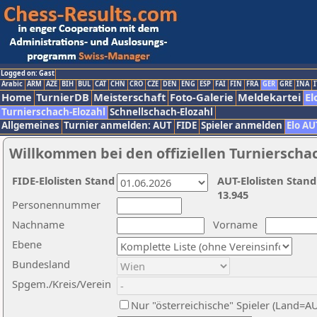
Logged on: Gast
Arabic
ARM
AZE
BIH
BUL
CAT
CHN
CRO
CZE
DEN
ENG
ESP
FAI
FIN
FRA
GER
GRE
INA
I
Home
TurnierDB
Meisterschaft
Foto-Galerie
Meldekartei
El
Turnierschach-Elozahl
Schnellschach-Elozahl
Allgemeines
Turnier anmelden: AUT
FIDE
Spieler anmelden
Elo AU
Willkommen bei den offiziellen Turnierscha
FIDE-Elolisten Stand
AUT-Elolisten Stand
13.945
Personennummer
Nachname
Vorname
Ebene
Bundesland
Spgem./Kreis/Verein
Nur "österreichische" Spieler (Land=A