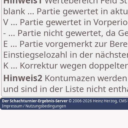
Hinweis1
Wertebereich Feld St 
blank ... Partie gewertet in akt
V ... Partie gewertet in Vorperi
- ... Partie nicht gewertet, da 
E ... Partie vorgemerkt zur Be
Einstiegselozahl in der nächst
K ... Korrektur wegen doppelt
Hinweis2
Kontumazen werden g
und sind in der Liste nicht enth
Der Schachturnier-Ergebnis-Server
© 2006-2026 Heinz Herzog
, CMS
Impressum / Nutzungsbedingungen