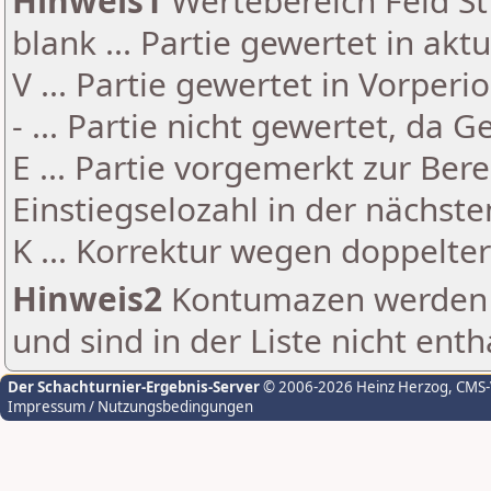
Hinweis1
Wertebereich Feld St 
blank ... Partie gewertet in akt
V ... Partie gewertet in Vorperi
- ... Partie nicht gewertet, da 
E ... Partie vorgemerkt zur Be
Einstiegselozahl in der nächst
K ... Korrektur wegen doppelt
Hinweis2
Kontumazen werden g
und sind in der Liste nicht enth
Der Schachturnier-Ergebnis-Server
© 2006-2026 Heinz Herzog
, CMS
Impressum / Nutzungsbedingungen