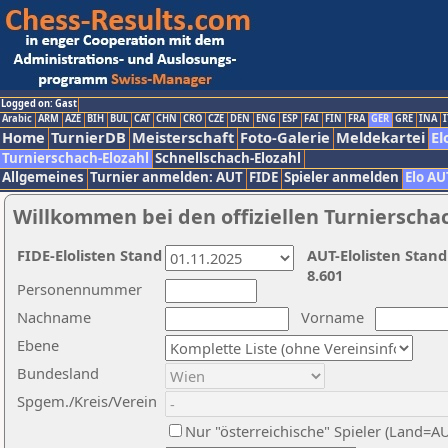
Logged on: Gast
Arabic
ARM
AZE
BIH
BUL
CAT
CHN
CRO
CZE
DEN
ENG
ESP
FAI
FIN
FRA
GER
GRE
INA
I
Home
TurnierDB
Meisterschaft
Foto-Galerie
Meldekartei
El
Turnierschach-Elozahl
Schnellschach-Elozahl
Allgemeines
Turnier anmelden: AUT
FIDE
Spieler anmelden
Elo AU
Willkommen bei den offiziellen Turnierscha
FIDE-Elolisten Stand
AUT-Elolisten Stand
8.601
Personennummer
Nachname
Vorname
Ebene
Bundesland
Spgem./Kreis/Verein
Nur "österreichische" Spieler (Land=A