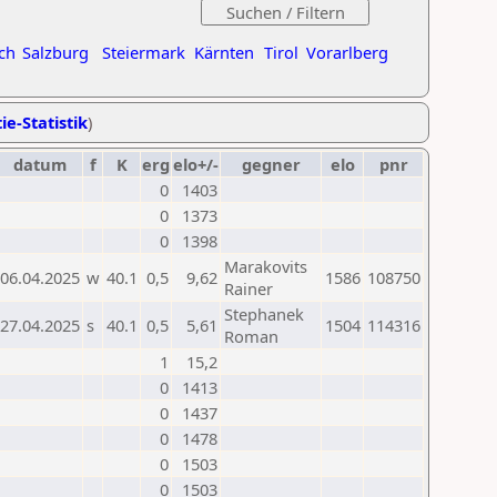
ch
Salzburg
Steiermark
Kärnten
Tirol
Vorarlberg
ie-Statistik
)
datum
f
K
erg
elo+/-
gegner
elo
pnr
0
1403
0
1373
0
1398
Marakovits
06.04.2025
w
40.1
0,5
9,62
1586
108750
Rainer
Stephanek
27.04.2025
s
40.1
0,5
5,61
1504
114316
Roman
1
15,2
0
1413
0
1437
0
1478
0
1503
0
1503