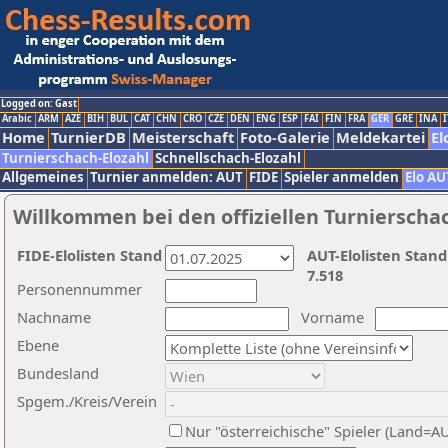
Logged on: Gast
Arabic
ARM
AZE
BIH
BUL
CAT
CHN
CRO
CZE
DEN
ENG
ESP
FAI
FIN
FRA
GER
GRE
INA
I
Home
TurnierDB
Meisterschaft
Foto-Galerie
Meldekartei
El
Turnierschach-Elozahl
Schnellschach-Elozahl
Allgemeines
Turnier anmelden: AUT
FIDE
Spieler anmelden
Elo AU
Willkommen bei den offiziellen Turnierscha
FIDE-Elolisten Stand
AUT-Elolisten Stand
7.518
Personennummer
Nachname
Vorname
Ebene
Bundesland
Spgem./Kreis/Verein
Nur "österreichische" Spieler (Land=A