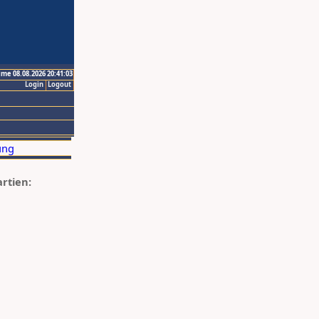
ime 08.08.2026 20:41:03
Login
Logout
artien: