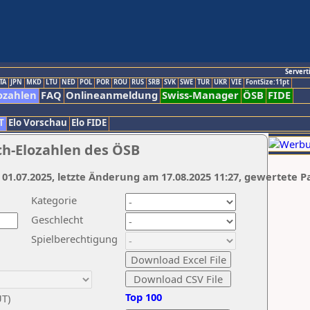
Servert
TA
JPN
MKD
LTU
NED
POL
POR
ROU
RUS
SRB
SVK
SWE
TUR
UKR
VIE
FontSize:11pt
ozahlen
FAQ
Onlineanmeldung
Swiss-Manager
ÖSB
FIDE
T
Elo Vorschau
Elo FIDE
ch-Elozahlen des ÖSB
 01.07.2025, letzte Änderung am 17.08.2025 11:27, gewertete P
Kategorie
Geschlecht
Spielberechtigung
Top 100
UT)