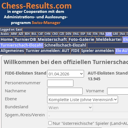
Logged on: Gast
Arabic
ARM
AZE
BIH
BUL
CAT
CHN
CRO
CZE
DEN
ENG
ESP
FAI
FIN
FRA
GER
GRE
INA
I
Home
TurnierDB
Meisterschaft
Foto-Galerie
Meldekartei
El
Turnierschach-Elozahl
Schnellschach-Elozahl
Allgemeines
Turnier anmelden: AUT
FIDE
Spieler anmelden
Elo AU
Willkommen bei den offiziellen Turnierscha
FIDE-Elolisten Stand
AUT-Elolisten Stand
13.945
Personennummer
Nachname
Vorname
Ebene
Bundesland
Spgem./Kreis/Verein
Nur "österreichische" Spieler (Land=A