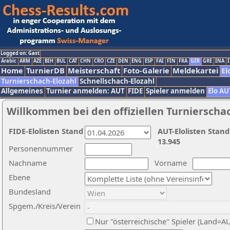
Logged on: Gast
Arabic
ARM
AZE
BIH
BUL
CAT
CHN
CRO
CZE
DEN
ENG
ESP
FAI
FIN
FRA
GER
GRE
INA
I
Home
TurnierDB
Meisterschaft
Foto-Galerie
Meldekartei
El
Turnierschach-Elozahl
Schnellschach-Elozahl
Allgemeines
Turnier anmelden: AUT
FIDE
Spieler anmelden
Elo AU
Willkommen bei den offiziellen Turnierscha
FIDE-Elolisten Stand
AUT-Elolisten Stand
13.945
Personennummer
Nachname
Vorname
Ebene
Bundesland
Spgem./Kreis/Verein
Nur "österreichische" Spieler (Land=A