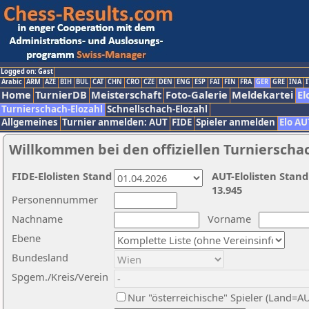
Logged on: Gast
Arabic
ARM
AZE
BIH
BUL
CAT
CHN
CRO
CZE
DEN
ENG
ESP
FAI
FIN
FRA
GER
GRE
INA
I
Home
TurnierDB
Meisterschaft
Foto-Galerie
Meldekartei
El
Turnierschach-Elozahl
Schnellschach-Elozahl
Allgemeines
Turnier anmelden: AUT
FIDE
Spieler anmelden
Elo AU
Willkommen bei den offiziellen Turnierscha
FIDE-Elolisten Stand
AUT-Elolisten Stand
13.945
Personennummer
Nachname
Vorname
Ebene
Bundesland
Spgem./Kreis/Verein
Nur "österreichische" Spieler (Land=A