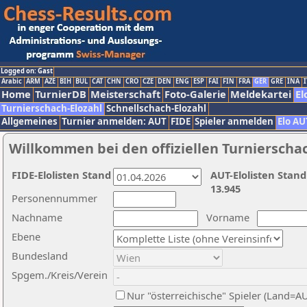
Logged on: Gast
Arabic
ARM
AZE
BIH
BUL
CAT
CHN
CRO
CZE
DEN
ENG
ESP
FAI
FIN
FRA
GER
GRE
INA
I
Home
TurnierDB
Meisterschaft
Foto-Galerie
Meldekartei
El
Turnierschach-Elozahl
Schnellschach-Elozahl
Allgemeines
Turnier anmelden: AUT
FIDE
Spieler anmelden
Elo AU
Willkommen bei den offiziellen Turnierscha
FIDE-Elolisten Stand
AUT-Elolisten Stand
13.945
Personennummer
Nachname
Vorname
Ebene
Bundesland
Spgem./Kreis/Verein
Nur "österreichische" Spieler (Land=A