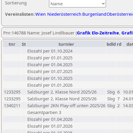
Sortierung
Vereinslisten:
Wien
Niederösterreich
Burgenland
Oberösterrei
Pnr:146788 Name: Josef Lindlbauer (
Grafik Elo-Zeitreihe
,
Grafi
tnr
St
turnier
bdld
rd
da
Elozahl per 01.10.2024
Elozahl per 01.01.2025
Elozahl per 01.04.2025
Elozahl per 01.07.2025
Elozahl per 01.10.2025
Elozahl per 01.01.2026
1233295
Salzburger 2. Klasse Nord 2025/26
Sbg
6
10.0
1233295
Salzburger 2. Klasse Nord 2025/26
Sbg
7
24.0
1340211
Salzburger 2KN Play-off unten 2025/26
Sbg
2
14.0
Gesamtpartien 3
Elozahl per 01.04.2026
Elozahl per 01.07.2026
Elozahl per 01.10.2026