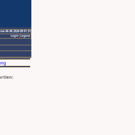
ime 06.08.2026 09:01:31
Login
Logout
artien: