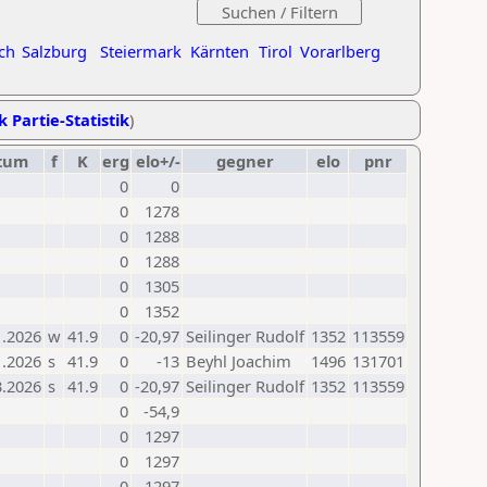
ch
Salzburg
Steiermark
Kärnten
Tirol
Vorarlberg
k Partie-Statistik
)
tum
f
K
erg
elo+/-
gegner
elo
pnr
0
0
0
1278
0
1288
0
1288
0
1305
0
1352
1.2026
w
41.9
0
-20,97
Seilinger Rudolf
1352
113559
1.2026
s
41.9
0
-13
Beyhl Joachim
1496
131701
3.2026
s
41.9
0
-20,97
Seilinger Rudolf
1352
113559
0
-54,9
0
1297
0
1297
0
1297