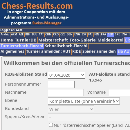
Logged on: Gast
Arabic
ARM
AZE
BIH
BUL
CAT
CHN
CRO
CZE
DEN
ENG
ESP
FAI
FIN
FRA
GER
GRE
INA
I
Home
TurnierDB
Meisterschaft
Foto-Galerie
Meldekartei
El
Turnierschach-Elozahl
Schnellschach-Elozahl
Allgemeines
Turnier anmelden: AUT
FIDE
Spieler anmelden
Elo AU
Willkommen bei den offiziellen Turnierscha
FIDE-Elolisten Stand
AUT-Elolisten Stand
13.945
Personennummer
Nachname
Vorname
Ebene
Bundesland
Spgem./Kreis/Verein
Nur "österreichische" Spieler (Land=A