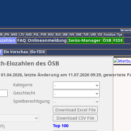
Servert
TA
JPN
MKD
LTU
NED
POL
POR
ROU
RUS
SRB
SVK
SWE
TUR
UKR
VIE
FontSize:11pt
ozahlen
FAQ
Onlineanmeldung
Swiss-Manager
ÖSB
FIDE
T
Elo Vorschau
Elo FIDE
ch-Elozahlen des ÖSB
 01.04.2026, letzte Änderung am 11.07.2026 09:29, gewertete P
Kategorie
Geschlecht
Spielberechtigung
Top 100
UT)