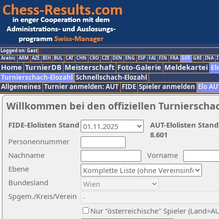
Logged on: Gast
Arabic
ARM
AZE
BIH
BUL
CAT
CHN
CRO
CZE
DEN
ENG
ESP
FAI
FIN
FRA
GER
GRE
INA
I
Home
TurnierDB
Meisterschaft
Foto-Galerie
Meldekartei
El
Turnierschach-Elozahl
Schnellschach-Elozahl
Allgemeines
Turnier anmelden: AUT
FIDE
Spieler anmelden
Elo AU
Willkommen bei den offiziellen Turnierscha
FIDE-Elolisten Stand
AUT-Elolisten Stand
8.601
Personennummer
Nachname
Vorname
Ebene
Bundesland
Spgem./Kreis/Verein
Nur "österreichische" Spieler (Land=A