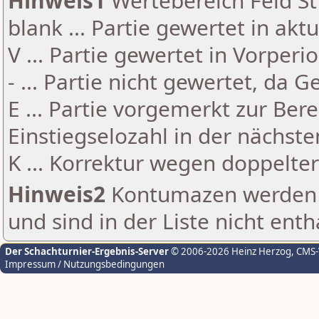
Hinweis1
Wertebereich Feld St 
blank ... Partie gewertet in akt
V ... Partie gewertet in Vorperi
- ... Partie nicht gewertet, da 
E ... Partie vorgemerkt zur Be
Einstiegselozahl in der nächst
K ... Korrektur wegen doppelt
Hinweis2
Kontumazen werden g
und sind in der Liste nicht enth
Der Schachturnier-Ergebnis-Server
© 2006-2026 Heinz Herzog
, CMS
Impressum / Nutzungsbedingungen