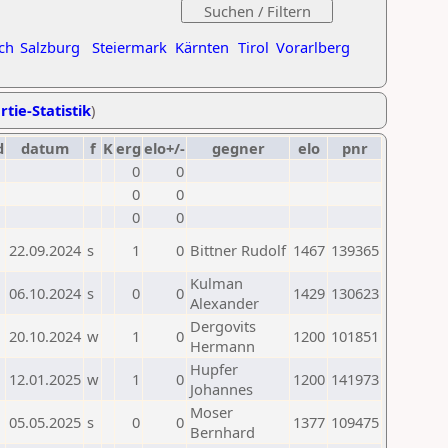
ch
Salzburg
Steiermark
Kärnten
Tirol
Vorarlberg
rtie-Statistik
)
d
datum
f
K
erg
elo+/-
gegner
elo
pnr
0
0
0
0
0
0
22.09.2024
s
1
0
Bittner Rudolf
1467
139365
Kulman
06.10.2024
s
0
0
1429
130623
Alexander
Dergovits
20.10.2024
w
1
0
1200
101851
Hermann
Hupfer
12.01.2025
w
1
0
1200
141973
Johannes
Moser
05.05.2025
s
0
0
1377
109475
Bernhard