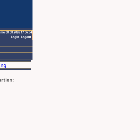
ime 08.08.2026 17:06:54
Login
Logout
artien: