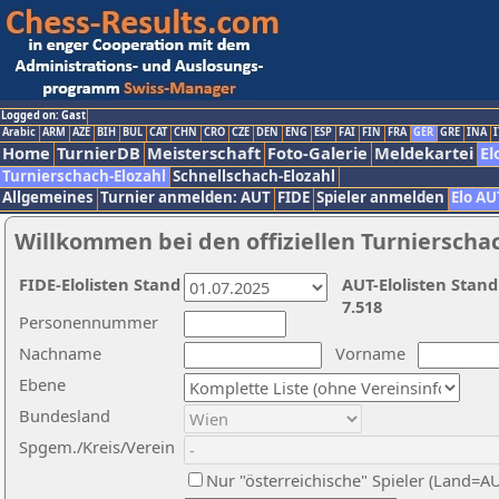
Logged on: Gast
Arabic
ARM
AZE
BIH
BUL
CAT
CHN
CRO
CZE
DEN
ENG
ESP
FAI
FIN
FRA
GER
GRE
INA
I
Home
TurnierDB
Meisterschaft
Foto-Galerie
Meldekartei
El
Turnierschach-Elozahl
Schnellschach-Elozahl
Allgemeines
Turnier anmelden: AUT
FIDE
Spieler anmelden
Elo AU
Willkommen bei den offiziellen Turnierscha
FIDE-Elolisten Stand
AUT-Elolisten Stand
7.518
Personennummer
Nachname
Vorname
Ebene
Bundesland
Spgem./Kreis/Verein
Nur "österreichische" Spieler (Land=A