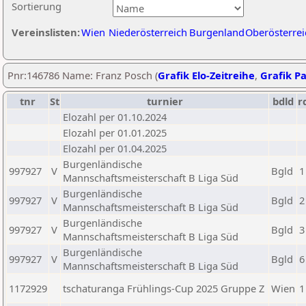
Sortierung
Vereinslisten:
Wien
Niederösterreich
Burgenland
Oberösterrei
Pnr:146786 Name: Franz Posch (
Grafik Elo-Zeitreihe
,
Grafik Pa
tnr
St
turnier
bdld
r
Elozahl per 01.10.2024
Elozahl per 01.01.2025
Elozahl per 01.04.2025
Burgenländische
997927
V
Bgld
1
Mannschaftsmeisterschaft B Liga Süd
Burgenländische
997927
V
Bgld
2
Mannschaftsmeisterschaft B Liga Süd
Burgenländische
997927
V
Bgld
3
Mannschaftsmeisterschaft B Liga Süd
Burgenländische
997927
V
Bgld
6
Mannschaftsmeisterschaft B Liga Süd
1172929
tschaturanga Frühlings-Cup 2025 Gruppe Z
Wien
1