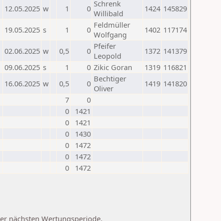
Schrenk
12.05.2025
w
1
0
1424
145829
Willibald
Feldmüller
19.05.2025
s
1
0
1402
117174
Wolfgang
Pfeifer
02.06.2025
w
0,5
0
1372
141379
Leopold
09.06.2025
s
1
0
Zikic Goran
1319
116821
Bechtiger
16.06.2025
w
0,5
0
1419
141820
Oliver
7
0
0
1421
0
1421
0
1430
0
1472
0
1472
0
1472
 der nächsten Wertungsperiode.