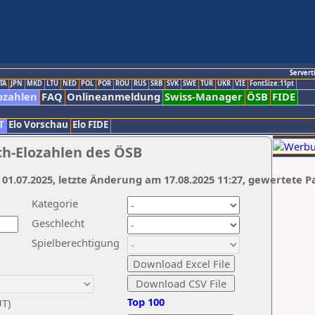
Servert
TA
JPN
MKD
LTU
NED
POL
POR
ROU
RUS
SRB
SVK
SWE
TUR
UKR
VIE
FontSize:11pt
ozahlen
FAQ
Onlineanmeldung
Swiss-Manager
ÖSB
FIDE
T
Elo Vorschau
Elo FIDE
ch-Elozahlen des ÖSB
 01.07.2025, letzte Änderung am 17.08.2025 11:27, gewertete P
Kategorie
Geschlecht
Spielberechtigung
Top 100
UT)