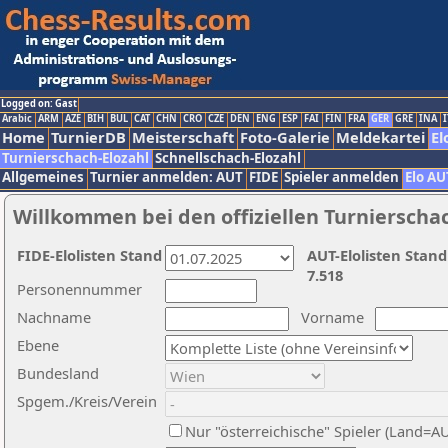
Logged on: Gast
Arabic
ARM
AZE
BIH
BUL
CAT
CHN
CRO
CZE
DEN
ENG
ESP
FAI
FIN
FRA
GER
GRE
INA
I
Home
TurnierDB
Meisterschaft
Foto-Galerie
Meldekartei
El
Turnierschach-Elozahl
Schnellschach-Elozahl
Allgemeines
Turnier anmelden: AUT
FIDE
Spieler anmelden
Elo AU
Willkommen bei den offiziellen Turnierscha
FIDE-Elolisten Stand
AUT-Elolisten Stand
7.518
Personennummer
Nachname
Vorname
Ebene
Bundesland
Spgem./Kreis/Verein
Nur "österreichische" Spieler (Land=A