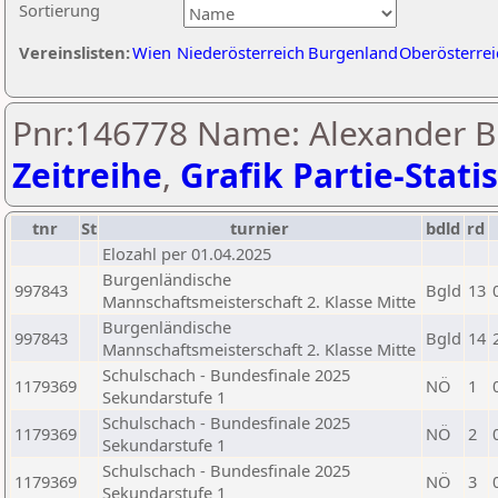
Sortierung
Vereinslisten:
Wien
Niederösterreich
Burgenland
Oberösterrei
Pnr:146778 Name: Alexander B
Zeitreihe
,
Grafik Partie-Statis
tnr
St
turnier
bdld
rd
Elozahl per 01.04.2025
Burgenländische
997843
Bgld
13
Mannschaftsmeisterschaft 2. Klasse Mitte
Burgenländische
997843
Bgld
14
Mannschaftsmeisterschaft 2. Klasse Mitte
Schulschach - Bundesfinale 2025
1179369
NÖ
1
Sekundarstufe 1
Schulschach - Bundesfinale 2025
1179369
NÖ
2
Sekundarstufe 1
Schulschach - Bundesfinale 2025
1179369
NÖ
3
Sekundarstufe 1