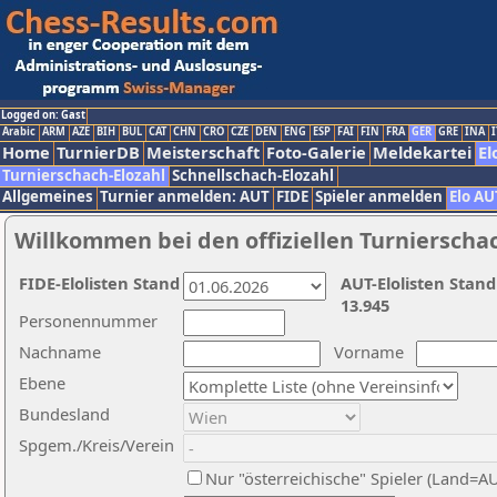
Logged on: Gast
Arabic
ARM
AZE
BIH
BUL
CAT
CHN
CRO
CZE
DEN
ENG
ESP
FAI
FIN
FRA
GER
GRE
INA
I
Home
TurnierDB
Meisterschaft
Foto-Galerie
Meldekartei
El
Turnierschach-Elozahl
Schnellschach-Elozahl
Allgemeines
Turnier anmelden: AUT
FIDE
Spieler anmelden
Elo AU
Willkommen bei den offiziellen Turnierscha
FIDE-Elolisten Stand
AUT-Elolisten Stand
13.945
Personennummer
Nachname
Vorname
Ebene
Bundesland
Spgem./Kreis/Verein
Nur "österreichische" Spieler (Land=A