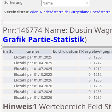
Sortierung
Vereinslisten:
Wien
Niederösterreich
Burgenland
Oberösterrei
Pnr:146774 Name: Dustin Wagn
Grafik Partie-Statistik
)
tnr
St
turnier
bdld
rd
datum
f
K
erg
elo+/-
gegn
Elozahl per 01.01.2025
0
1200
Elozahl per 01.04.2025
0
1212
Elozahl per 01.07.2025
0
1212
Elozahl per 01.10.2025
0
1212
Elozahl per 01.01.2026
0
1235
Elozahl per 01.04.2026
0
1235
Elozahl per 01.07.2026
0
1235
Elozahl per 01.10.2026
0
1235
Hinweis1
Wertebereich Feld St 