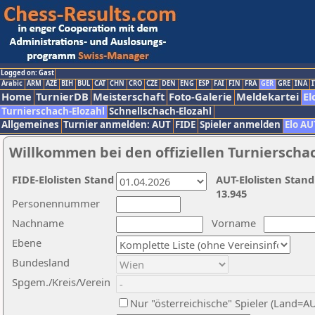
Logged on: Gast
Arabic
ARM
AZE
BIH
BUL
CAT
CHN
CRO
CZE
DEN
ENG
ESP
FAI
FIN
FRA
GER
GRE
INA
I
Home
TurnierDB
Meisterschaft
Foto-Galerie
Meldekartei
El
Turnierschach-Elozahl
Schnellschach-Elozahl
Allgemeines
Turnier anmelden: AUT
FIDE
Spieler anmelden
Elo AU
Willkommen bei den offiziellen Turnierscha
FIDE-Elolisten Stand
AUT-Elolisten Stand
13.945
Personennummer
Nachname
Vorname
Ebene
Bundesland
Spgem./Kreis/Verein
Nur "österreichische" Spieler (Land=A