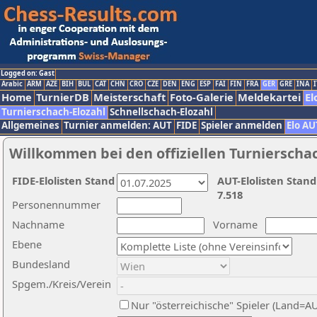
Logged on: Gast
Arabic
ARM
AZE
BIH
BUL
CAT
CHN
CRO
CZE
DEN
ENG
ESP
FAI
FIN
FRA
GER
GRE
INA
I
Home
TurnierDB
Meisterschaft
Foto-Galerie
Meldekartei
El
Turnierschach-Elozahl
Schnellschach-Elozahl
Allgemeines
Turnier anmelden: AUT
FIDE
Spieler anmelden
Elo AU
Willkommen bei den offiziellen Turnierscha
FIDE-Elolisten Stand
AUT-Elolisten Stand
7.518
Personennummer
Nachname
Vorname
Ebene
Bundesland
Spgem./Kreis/Verein
Nur "österreichische" Spieler (Land=A