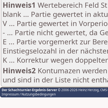
Hinweis1
Wertebereich Feld St 
blank ... Partie gewertet in akt
V ... Partie gewertet in Vorperi
- ... Partie nicht gewertet, da 
E ... Partie vorgemerkt zur Be
Einstiegselozahl in der nächst
K ... Korrektur wegen doppelt
Hinweis2
Kontumazen werden g
und sind in der Liste nicht enth
Der Schachturnier-Ergebnis-Server
© 2006-2026 Heinz Herzog
, CMS
Impressum / Nutzungsbedingungen