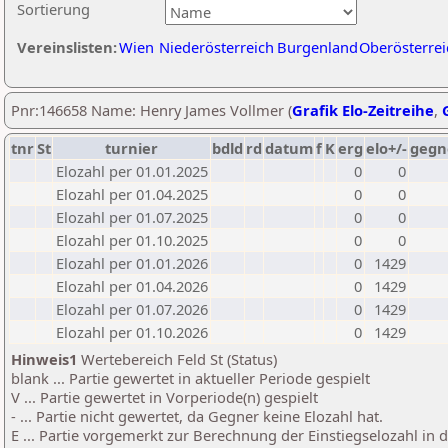
Sortierung
Vereinslisten:
Wien
Niederösterreich
Burgenland
Oberösterrei
Pnr:146658 Name: Henry James Vollmer (
Grafik Elo-Zeitreihe
,
tnr
St
turnier
bdld
rd
datum
f
K
erg
elo+/-
gegn
Elozahl per 01.01.2025
0
0
Elozahl per 01.04.2025
0
0
Elozahl per 01.07.2025
0
0
Elozahl per 01.10.2025
0
0
Elozahl per 01.01.2026
0
1429
Elozahl per 01.04.2026
0
1429
Elozahl per 01.07.2026
0
1429
Elozahl per 01.10.2026
0
1429
Hinweis1
Wertebereich Feld St (Status)
blank ... Partie gewertet in aktueller Periode gespielt
V ... Partie gewertet in Vorperiode(n) gespielt
- ... Partie nicht gewertet, da Gegner keine Elozahl hat.
E ... Partie vorgemerkt zur Berechnung der Einstiegselozahl in