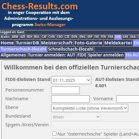
Logged on: Gast
Arabic
ARM
AZE
BIH
BUL
CAT
CHN
CRO
CZE
DEN
ENG
ESP
FAI
FIN
FRA
GER
GRE
INA
I
Home
TurnierDB
Meisterschaft
Foto-Galerie
Meldekartei
El
Turnierschach-Elozahl
Schnellschach-Elozahl
Allgemeines
Turnier anmelden: AUT
FIDE
Spieler anmelden
Elo AU
Willkommen bei den offiziellen Turnierscha
FIDE-Elolisten Stand
AUT-Elolisten Stand
8.601
Personennummer
Nachname
Vorname
Ebene
Bundesland
Spgem./Kreis/Verein
Nur "österreichische" Spieler (Land=A