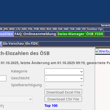
Servert
TA
JPN
MKD
LTU
NED
POL
POR
ROU
RUS
SRB
SVK
SWE
TUR
UKR
VIE
FontSize:11pt
ozahlen
FAQ
Onlineanmeldung
Swiss-Manager
ÖSB
FIDE
T
Elo Vorschau
Elo FIDE
ch-Elozahlen des ÖSB
 01.10.2025, letzte Änderung am 01.10.2025 09:19, gewertete P
Kategorie
Geschlecht
Spielberechtigung
Top 100
UT)