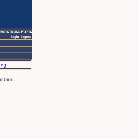
ime 06.08.2026 11:47:26
Login
Logout
artien: