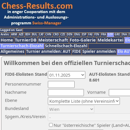
Logged on: Gast
Arabic
ARM
AZE
BIH
BUL
CAT
CHN
CRO
CZE
DEN
ENG
ESP
FAI
FIN
FRA
GER
GRE
INA
I
Home
TurnierDB
Meisterschaft
Foto-Galerie
Meldekartei
El
Turnierschach-Elozahl
Schnellschach-Elozahl
Allgemeines
Turnier anmelden: AUT
FIDE
Spieler anmelden
Elo AU
Willkommen bei den offiziellen Turnierscha
FIDE-Elolisten Stand
AUT-Elolisten Stand
8.601
Personennummer
Nachname
Vorname
Ebene
Bundesland
Spgem./Kreis/Verein
Nur "österreichische" Spieler (Land=A