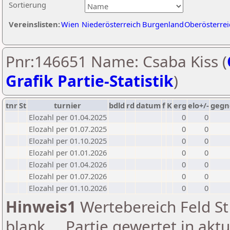
Sortierung
Vereinslisten:
Wien
Niederösterreich
Burgenland
Oberösterrei
Pnr:146651 Name: Csaba Kiss (
Grafik Partie-Statistik
)
tnr
St
turnier
bdld
rd
datum
f
K
erg
elo+/-
gegn
Elozahl per 01.04.2025
0
0
Elozahl per 01.07.2025
0
0
Elozahl per 01.10.2025
0
0
Elozahl per 01.01.2026
0
0
Elozahl per 01.04.2026
0
0
Elozahl per 01.07.2026
0
0
Elozahl per 01.10.2026
0
0
Hinweis1
Wertebereich Feld St 
blank ... Partie gewertet in akt