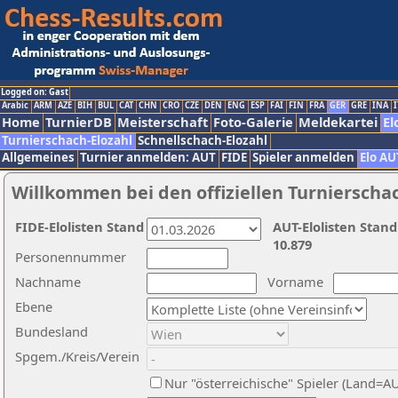
Logged on: Gast
Arabic
ARM
AZE
BIH
BUL
CAT
CHN
CRO
CZE
DEN
ENG
ESP
FAI
FIN
FRA
GER
GRE
INA
I
Home
TurnierDB
Meisterschaft
Foto-Galerie
Meldekartei
El
Turnierschach-Elozahl
Schnellschach-Elozahl
Allgemeines
Turnier anmelden: AUT
FIDE
Spieler anmelden
Elo AU
Willkommen bei den offiziellen Turnierscha
FIDE-Elolisten Stand
AUT-Elolisten Stand
10.879
Personennummer
Nachname
Vorname
Ebene
Bundesland
Spgem./Kreis/Verein
Nur "österreichische" Spieler (Land=A