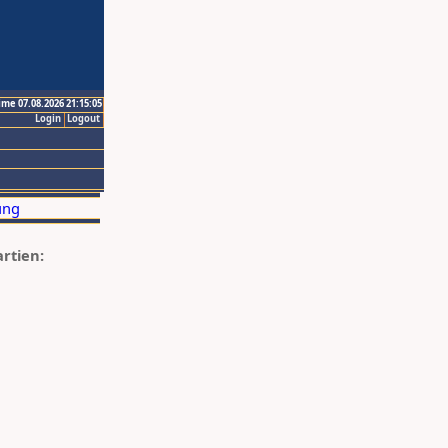
ime 07.08.2026 21:15:05
Login
Logout
artien: