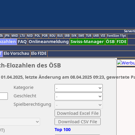
Servert
TA
JPN
MKD
LTU
NED
POL
POR
ROU
RUS
SRB
SVK
SWE
TUR
UKR
VIE
FontSize:11pt
ozahlen
FAQ
Onlineanmeldung
Swiss-Manager
ÖSB
FIDE
T
Elo Vorschau
Elo FIDE
ch-Elozahlen des ÖSB
 01.04.2025, letzte Änderung am 08.04.2025 09:23, gewertete P
Kategorie
Geschlecht
Spielberechtigung
Top 100
UT)