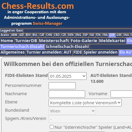
Logged on: Gast
Arabic
ARM
AZE
BIH
BUL
CAT
CHN
CRO
CZE
DEN
ENG
ESP
FAI
FIN
FRA
GER
GRE
INA
I
Home
TurnierDB
Meisterschaft
Foto-Galerie
Meldekartei
El
Turnierschach-Elozahl
Schnellschach-Elozahl
Allgemeines
Turnier anmelden: AUT
FIDE
Spieler anmelden
Elo AU
Willkommen bei den offiziellen Turnierscha
FIDE-Elolisten Stand
AUT-Elolisten Stand
13.600
Personennummer
Nachname
Vorname
Ebene
Bundesland
Spgem./Kreis/Verein
Nur "österreichische" Spieler (Land=A