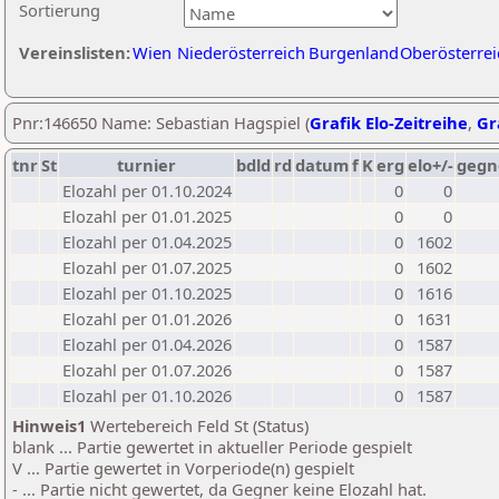
Sortierung
Vereinslisten:
Wien
Niederösterreich
Burgenland
Oberösterrei
Pnr:146650 Name: Sebastian Hagspiel (
Grafik Elo-Zeitreihe
,
Gr
tnr
St
turnier
bdld
rd
datum
f
K
erg
elo+/-
gegn
Elozahl per 01.10.2024
0
0
Elozahl per 01.01.2025
0
0
Elozahl per 01.04.2025
0
1602
Elozahl per 01.07.2025
0
1602
Elozahl per 01.10.2025
0
1616
Elozahl per 01.01.2026
0
1631
Elozahl per 01.04.2026
0
1587
Elozahl per 01.07.2026
0
1587
Elozahl per 01.10.2026
0
1587
Hinweis1
Wertebereich Feld St (Status)
blank ... Partie gewertet in aktueller Periode gespielt
V ... Partie gewertet in Vorperiode(n) gespielt
- ... Partie nicht gewertet, da Gegner keine Elozahl hat.