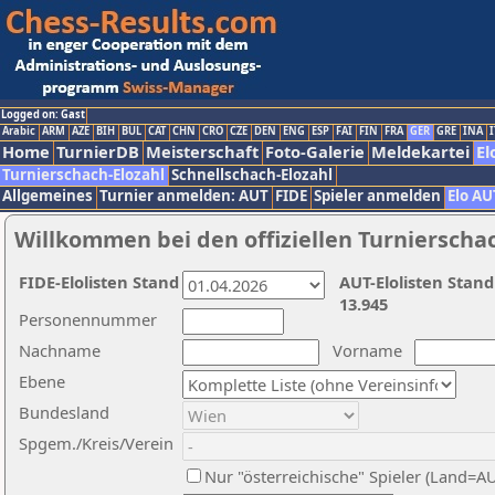
Logged on: Gast
Arabic
ARM
AZE
BIH
BUL
CAT
CHN
CRO
CZE
DEN
ENG
ESP
FAI
FIN
FRA
GER
GRE
INA
I
Home
TurnierDB
Meisterschaft
Foto-Galerie
Meldekartei
El
Turnierschach-Elozahl
Schnellschach-Elozahl
Allgemeines
Turnier anmelden: AUT
FIDE
Spieler anmelden
Elo AU
Willkommen bei den offiziellen Turnierscha
FIDE-Elolisten Stand
AUT-Elolisten Stand
13.945
Personennummer
Nachname
Vorname
Ebene
Bundesland
Spgem./Kreis/Verein
Nur "österreichische" Spieler (Land=A