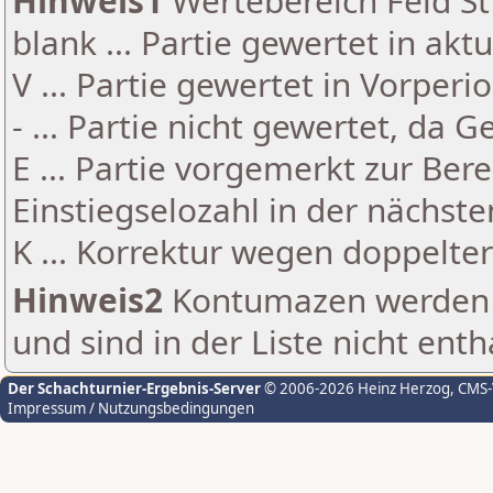
Hinweis1
Wertebereich Feld St 
blank ... Partie gewertet in akt
V ... Partie gewertet in Vorperi
- ... Partie nicht gewertet, da 
E ... Partie vorgemerkt zur Be
Einstiegselozahl in der nächst
K ... Korrektur wegen doppelt
Hinweis2
Kontumazen werden g
und sind in der Liste nicht enth
Der Schachturnier-Ergebnis-Server
© 2006-2026 Heinz Herzog
, CMS
Impressum / Nutzungsbedingungen