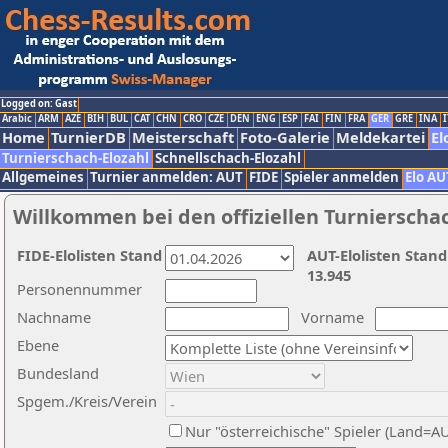
Logged on: Gast
Arabic
ARM
AZE
BIH
BUL
CAT
CHN
CRO
CZE
DEN
ENG
ESP
FAI
FIN
FRA
GER
GRE
INA
I
Home
TurnierDB
Meisterschaft
Foto-Galerie
Meldekartei
El
Turnierschach-Elozahl
Schnellschach-Elozahl
Allgemeines
Turnier anmelden: AUT
FIDE
Spieler anmelden
Elo AU
Willkommen bei den offiziellen Turnierscha
FIDE-Elolisten Stand
AUT-Elolisten Stand
13.945
Personennummer
Nachname
Vorname
Ebene
Bundesland
Spgem./Kreis/Verein
Nur "österreichische" Spieler (Land=A