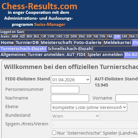
Logged on: Gast
Arabic
ARM
AZE
BIH
BUL
CAT
CHN
CRO
CZE
DEN
ENG
ESP
FAI
FIN
FRA
GER
GRE
INA
I
Home
TurnierDB
Meisterschaft
Foto-Galerie
Meldekartei
El
Turnierschach-Elozahl
Schnellschach-Elozahl
Allgemeines
Turnier anmelden: AUT
FIDE
Spieler anmelden
Elo AU
Willkommen bei den offiziellen Turnierscha
FIDE-Elolisten Stand
AUT-Elolisten Stand
13.945
Personennummer
Nachname
Vorname
Ebene
Bundesland
Spgem./Kreis/Verein
Nur "österreichische" Spieler (Land=A