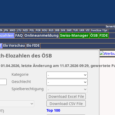
Servert
TA
JPN
MKD
LTU
NED
POL
POR
ROU
RUS
SRB
SVK
SWE
TUR
UKR
VIE
FontSize:11pt
ozahlen
FAQ
Onlineanmeldung
Swiss-Manager
ÖSB
FIDE
T
Elo Vorschau
Elo FIDE
ch-Elozahlen des ÖSB
 01.04.2026, letzte Änderung am 11.07.2026 09:29, gewertete P
Kategorie
Geschlecht
Spielberechtigung
Top 100
UT)