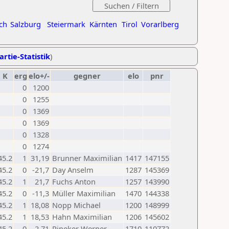
ch
Salzburg
Steiermark
Kärnten
Tirol
Vorarlberg
artie-Statistik
)
K
erg
elo+/-
gegner
elo
pnr
0
1200
0
1255
0
1369
0
1369
0
1328
0
1274
45.2
1
31,19
Brunner Maximilian
1417
147155
45.2
0
-21,7
Day Anselm
1287
145369
45.2
1
21,7
Fuchs Anton
1257
143990
45.2
0
-11,3
Müller Maximilian
1470
144338
45.2
1
18,08
Nopp Michael
1200
148999
45.2
1
18,53
Hahn Maximilian
1206
145602
45.2
0
-2,71
Pineker Werner
1710
110772