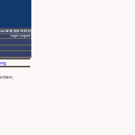
ime 06.08.2026 19:05:53
Login
Logout
artien: