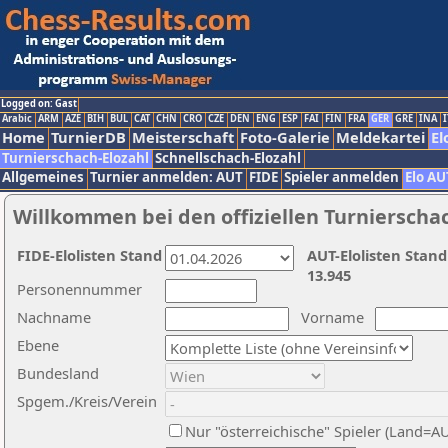
Logged on: Gast
Arabic
ARM
AZE
BIH
BUL
CAT
CHN
CRO
CZE
DEN
ENG
ESP
FAI
FIN
FRA
GER
GRE
INA
I
Home
TurnierDB
Meisterschaft
Foto-Galerie
Meldekartei
El
Turnierschach-Elozahl
Schnellschach-Elozahl
Allgemeines
Turnier anmelden: AUT
FIDE
Spieler anmelden
Elo AU
Willkommen bei den offiziellen Turnierscha
FIDE-Elolisten Stand
AUT-Elolisten Stand
13.945
Personennummer
Nachname
Vorname
Ebene
Bundesland
Spgem./Kreis/Verein
Nur "österreichische" Spieler (Land=A