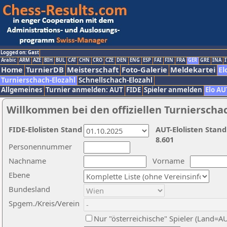
Logged on: Gast
Arabic
ARM
AZE
BIH
BUL
CAT
CHN
CRO
CZE
DEN
ENG
ESP
FAI
FIN
FRA
GER
GRE
INA
I
Home
TurnierDB
Meisterschaft
Foto-Galerie
Meldekartei
El
Turnierschach-Elozahl
Schnellschach-Elozahl
Allgemeines
Turnier anmelden: AUT
FIDE
Spieler anmelden
Elo AU
Willkommen bei den offiziellen Turnierscha
FIDE-Elolisten Stand
AUT-Elolisten Stand
8.601
Personennummer
Nachname
Vorname
Ebene
Bundesland
Spgem./Kreis/Verein
Nur "österreichische" Spieler (Land=A