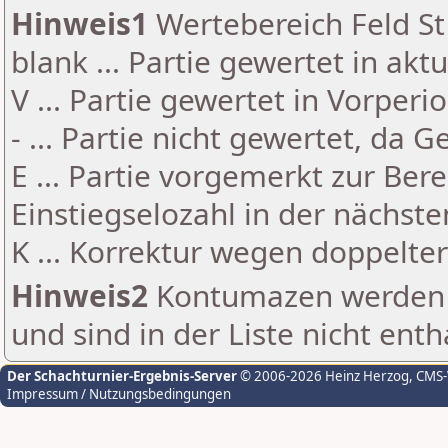
Hinweis1
Wertebereich Feld St 
blank ... Partie gewertet in akt
V ... Partie gewertet in Vorperi
- ... Partie nicht gewertet, da 
E ... Partie vorgemerkt zur Be
Einstiegselozahl in der nächst
K ... Korrektur wegen doppelt
Hinweis2
Kontumazen werden g
und sind in der Liste nicht enth
Der Schachturnier-Ergebnis-Server
© 2006-2026 Heinz Herzog
, CMS
Impressum / Nutzungsbedingungen