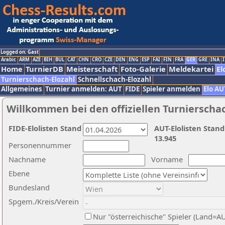
Logged on: Gast
Arabic
ARM
AZE
BIH
BUL
CAT
CHN
CRO
CZE
DEN
ENG
ESP
FAI
FIN
FRA
GER
GRE
INA
I
Home
TurnierDB
Meisterschaft
Foto-Galerie
Meldekartei
El
Turnierschach-Elozahl
Schnellschach-Elozahl
Allgemeines
Turnier anmelden: AUT
FIDE
Spieler anmelden
Elo AU
Willkommen bei den offiziellen Turnierscha
FIDE-Elolisten Stand
AUT-Elolisten Stand
13.945
Personennummer
Nachname
Vorname
Ebene
Bundesland
Spgem./Kreis/Verein
Nur "österreichische" Spieler (Land=A