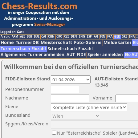
Logged on: Gast
Arabic
ARM
AZE
BIH
BUL
CAT
CHN
CRO
CZE
DEN
ENG
ESP
FAI
FIN
FRA
GER
GRE
INA
I
Home
TurnierDB
Meisterschaft
Foto-Galerie
Meldekartei
El
Turnierschach-Elozahl
Schnellschach-Elozahl
Allgemeines
Turnier anmelden: AUT
FIDE
Spieler anmelden
Elo AU
Willkommen bei den offiziellen Turnierscha
FIDE-Elolisten Stand
AUT-Elolisten Stand
13.945
Personennummer
Nachname
Vorname
Ebene
Bundesland
Spgem./Kreis/Verein
Nur "österreichische" Spieler (Land=A