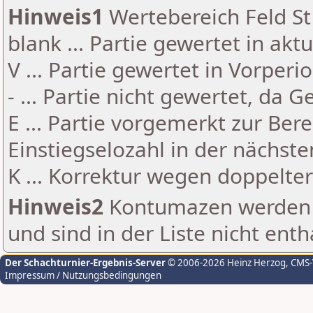
Hinweis1
Wertebereich Feld St 
blank ... Partie gewertet in akt
V ... Partie gewertet in Vorperi
- ... Partie nicht gewertet, da 
E ... Partie vorgemerkt zur Be
Einstiegselozahl in der nächst
K ... Korrektur wegen doppelt
Hinweis2
Kontumazen werden g
und sind in der Liste nicht enth
Der Schachturnier-Ergebnis-Server
© 2006-2026 Heinz Herzog
, CMS
Impressum / Nutzungsbedingungen