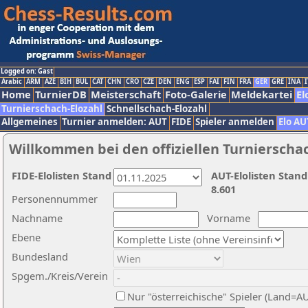
Logged on: Gast
Arabic
ARM
AZE
BIH
BUL
CAT
CHN
CRO
CZE
DEN
ENG
ESP
FAI
FIN
FRA
GER
GRE
INA
I
Home
TurnierDB
Meisterschaft
Foto-Galerie
Meldekartei
El
Turnierschach-Elozahl
Schnellschach-Elozahl
Allgemeines
Turnier anmelden: AUT
FIDE
Spieler anmelden
Elo AU
Willkommen bei den offiziellen Turnierscha
FIDE-Elolisten Stand
AUT-Elolisten Stand
8.601
Personennummer
Nachname
Vorname
Ebene
Bundesland
Spgem./Kreis/Verein
Nur "österreichische" Spieler (Land=A