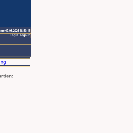
ime 07.08.2026 18:50:13
Login
Logout
artien: