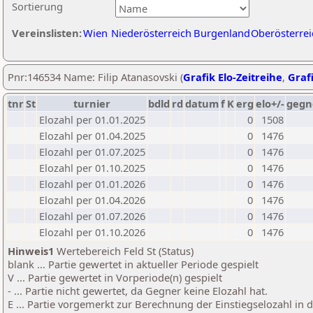
Sortierung
Vereinslisten:
Wien
Niederösterreich
Burgenland
Oberösterrei
Pnr:146534 Name: Filip Atanasovski (
Grafik Elo-Zeitreihe
,
Grafi
tnr
St
turnier
bdld
rd
datum
f
K
erg
elo+/-
gegn
Elozahl per 01.01.2025
0
1508
Elozahl per 01.04.2025
0
1476
Elozahl per 01.07.2025
0
1476
Elozahl per 01.10.2025
0
1476
Elozahl per 01.01.2026
0
1476
Elozahl per 01.04.2026
0
1476
Elozahl per 01.07.2026
0
1476
Elozahl per 01.10.2026
0
1476
Hinweis1
Wertebereich Feld St (Status)
blank ... Partie gewertet in aktueller Periode gespielt
V ... Partie gewertet in Vorperiode(n) gespielt
- ... Partie nicht gewertet, da Gegner keine Elozahl hat.
E ... Partie vorgemerkt zur Berechnung der Einstiegselozahl in