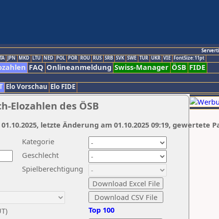
Servert
TA
JPN
MKD
LTU
NED
POL
POR
ROU
RUS
SRB
SVK
SWE
TUR
UKR
VIE
FontSize:11pt
ozahlen
FAQ
Onlineanmeldung
Swiss-Manager
ÖSB
FIDE
T
Elo Vorschau
Elo FIDE
ch-Elozahlen des ÖSB
 01.10.2025, letzte Änderung am 01.10.2025 09:19, gewertete P
Kategorie
Geschlecht
Spielberechtigung
Top 100
UT)