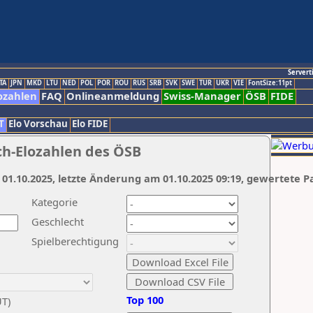
Servert
TA
JPN
MKD
LTU
NED
POL
POR
ROU
RUS
SRB
SVK
SWE
TUR
UKR
VIE
FontSize:11pt
ozahlen
FAQ
Onlineanmeldung
Swiss-Manager
ÖSB
FIDE
T
Elo Vorschau
Elo FIDE
ch-Elozahlen des ÖSB
 01.10.2025, letzte Änderung am 01.10.2025 09:19, gewertete P
Kategorie
Geschlecht
Spielberechtigung
Top 100
UT)