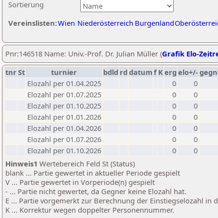
Sortierung
Vereinslisten:
Wien
Niederösterreich
Burgenland
Oberösterrei
Pnr:146518 Name: Univ.-Prof. Dr. Julian Müller (
Grafik Elo-Zeitr
tnr
St
turnier
bdld
rd
datum
f
K
erg
elo+/-
gegn
Elozahl per 01.04.2025
0
0
Elozahl per 01.07.2025
0
0
Elozahl per 01.10.2025
0
0
Elozahl per 01.01.2026
0
0
Elozahl per 01.04.2026
0
0
Elozahl per 01.07.2026
0
0
Elozahl per 01.10.2026
0
0
Hinweis1
Wertebereich Feld St (Status)
blank ... Partie gewertet in aktueller Periode gespielt
V ... Partie gewertet in Vorperiode(n) gespielt
- ... Partie nicht gewertet, da Gegner keine Elozahl hat.
E ... Partie vorgemerkt zur Berechnung der Einstiegselozahl in
K ... Korrektur wegen doppelter Personennummer.