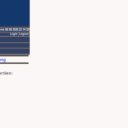
ime 08.08.2026 22:14:20
Login
Logout
artien: