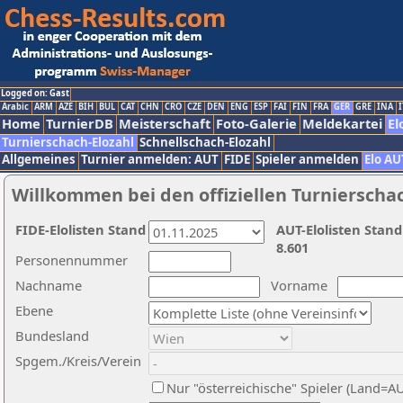
Logged on: Gast
Arabic
ARM
AZE
BIH
BUL
CAT
CHN
CRO
CZE
DEN
ENG
ESP
FAI
FIN
FRA
GER
GRE
INA
I
Home
TurnierDB
Meisterschaft
Foto-Galerie
Meldekartei
El
Turnierschach-Elozahl
Schnellschach-Elozahl
Allgemeines
Turnier anmelden: AUT
FIDE
Spieler anmelden
Elo AU
Willkommen bei den offiziellen Turnierscha
FIDE-Elolisten Stand
AUT-Elolisten Stand
8.601
Personennummer
Nachname
Vorname
Ebene
Bundesland
Spgem./Kreis/Verein
Nur "österreichische" Spieler (Land=A