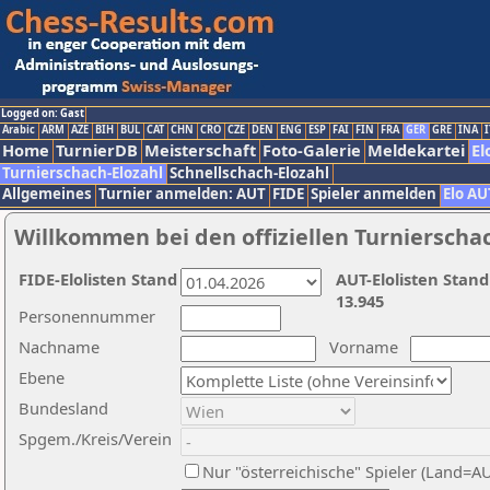
Logged on: Gast
Arabic
ARM
AZE
BIH
BUL
CAT
CHN
CRO
CZE
DEN
ENG
ESP
FAI
FIN
FRA
GER
GRE
INA
I
Home
TurnierDB
Meisterschaft
Foto-Galerie
Meldekartei
El
Turnierschach-Elozahl
Schnellschach-Elozahl
Allgemeines
Turnier anmelden: AUT
FIDE
Spieler anmelden
Elo AU
Willkommen bei den offiziellen Turnierscha
FIDE-Elolisten Stand
AUT-Elolisten Stand
13.945
Personennummer
Nachname
Vorname
Ebene
Bundesland
Spgem./Kreis/Verein
Nur "österreichische" Spieler (Land=A