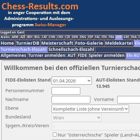
Logged on: Gast
Arabic
ARM
AZE
BIH
BUL
CAT
CHN
CRO
CZE
DEN
ENG
ESP
FAI
FIN
FRA
GER
GRE
INA
I
Home
TurnierDB
Meisterschaft
Foto-Galerie
Meldekartei
El
Turnierschach-Elozahl
Schnellschach-Elozahl
Allgemeines
Turnier anmelden: AUT
FIDE
Spieler anmelden
Elo AU
Willkommen bei den offiziellen Turnierscha
FIDE-Elolisten Stand
AUT-Elolisten Stand
13.945
Personennummer
Nachname
Vorname
Ebene
Bundesland
Spgem./Kreis/Verein
Nur "österreichische" Spieler (Land=A