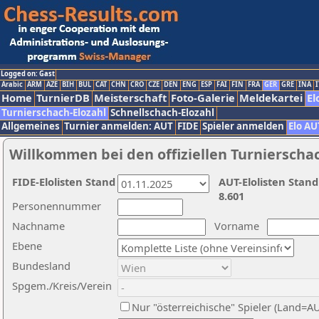
Logged on: Gast
Arabic
ARM
AZE
BIH
BUL
CAT
CHN
CRO
CZE
DEN
ENG
ESP
FAI
FIN
FRA
GER
GRE
INA
I
Home
TurnierDB
Meisterschaft
Foto-Galerie
Meldekartei
El
Turnierschach-Elozahl
Schnellschach-Elozahl
Allgemeines
Turnier anmelden: AUT
FIDE
Spieler anmelden
Elo AU
Willkommen bei den offiziellen Turnierscha
FIDE-Elolisten Stand
AUT-Elolisten Stand
8.601
Personennummer
Nachname
Vorname
Ebene
Bundesland
Spgem./Kreis/Verein
Nur "österreichische" Spieler (Land=A