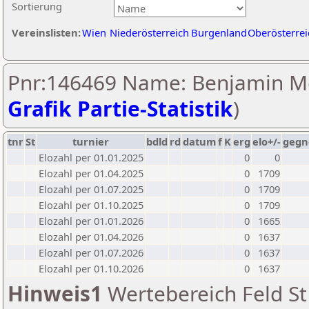
Sortierung
Vereinslisten:
Wien
Niederösterreich
Burgenland
Oberösterrei
Pnr:146469 Name: Benjamin Me
Grafik Partie-Statistik
)
tnr
St
turnier
bdld
rd
datum
f
K
erg
elo+/-
gegn
Elozahl per 01.01.2025
0
0
Elozahl per 01.04.2025
0
1709
Elozahl per 01.07.2025
0
1709
Elozahl per 01.10.2025
0
1709
Elozahl per 01.01.2026
0
1665
Elozahl per 01.04.2026
0
1637
Elozahl per 01.07.2026
0
1637
Elozahl per 01.10.2026
0
1637
Hinweis1
Wertebereich Feld St 